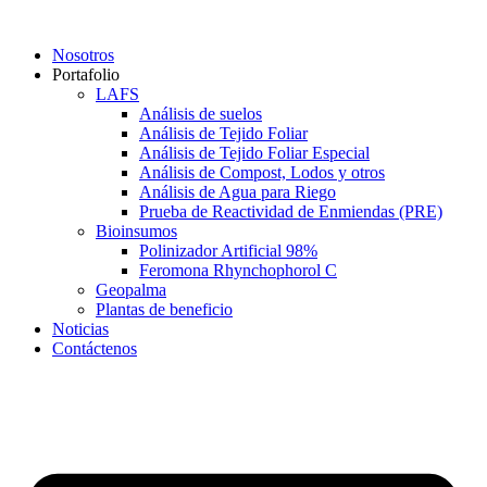
Saltar
al
Nosotros
contenido
Portafolio
LAFS
Análisis de suelos
Análisis de Tejido Foliar
Análisis de Tejido Foliar Especial
Análisis de Compost, Lodos y otros
Análisis de Agua para Riego
Prueba de Reactividad de Enmiendas (PRE)
Bioinsumos
Polinizador Artificial 98%
Feromona Rhynchophorol C
Geopalma
Plantas de beneficio
Noticias
Contáctenos