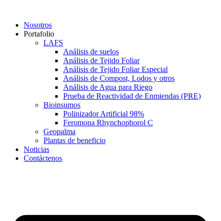
Saltar
al
Nosotros
contenido
Portafolio
LAFS
Análisis de suelos
Análisis de Tejido Foliar
Análisis de Tejido Foliar Especial
Análisis de Compost, Lodos y otros
Análisis de Agua para Riego
Prueba de Reactividad de Enmiendas (PRE)
Bioinsumos
Polinizador Artificial 98%
Feromona Rhynchophorol C
Geopalma
Plantas de beneficio
Noticias
Contáctenos