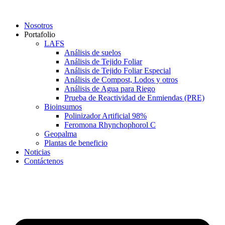
Saltar
al
Nosotros
contenido
Portafolio
LAFS
Análisis de suelos
Análisis de Tejido Foliar
Análisis de Tejido Foliar Especial
Análisis de Compost, Lodos y otros
Análisis de Agua para Riego
Prueba de Reactividad de Enmiendas (PRE)
Bioinsumos
Polinizador Artificial 98%
Feromona Rhynchophorol C
Geopalma
Plantas de beneficio
Noticias
Contáctenos