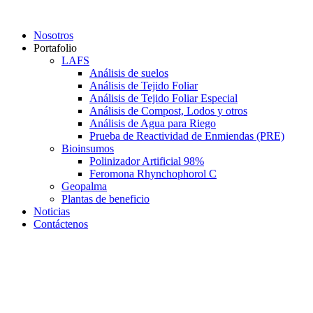
Saltar
al
Nosotros
contenido
Portafolio
LAFS
Análisis de suelos
Análisis de Tejido Foliar
Análisis de Tejido Foliar Especial
Análisis de Compost, Lodos y otros
Análisis de Agua para Riego
Prueba de Reactividad de Enmiendas (PRE)
Bioinsumos
Polinizador Artificial 98%
Feromona Rhynchophorol C
Geopalma
Plantas de beneficio
Noticias
Contáctenos