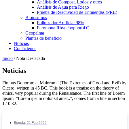
Análisis de Compost, Lodos y otros
Análisis de Agua para Riego
Prueba de Reactividad de Enmiendas (PRE)
Bioinsumos
Polinizador Artificial 98%
Feromona Rhynchophorol C
Geopalma
Plantas de beneficio
Noticias
Contáctenos
Inicio
/
Nota Destacada
Noticias
Finibus Bonorum et Malorum” (The Extremes of Good and Evil) by
Cicero, written in 45 BC. This book is a treatise on the theory of
ethics, very popular during the Renaissance. The first line of Lorem
Ipsum, “Lorem ipsum dolor sit amet..”, comes from a line in section
1.10.32.
Bogotá,
21 Feb 2025