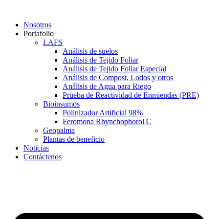
Saltar
al
Nosotros
contenido
Portafolio
LAFS
Análisis de suelos
Análisis de Tejido Foliar
Análisis de Tejido Foliar Especial
Análisis de Compost, Lodos y otros
Análisis de Agua para Riego
Prueba de Reactividad de Enmiendas (PRE)
Bioinsumos
Polinizador Artificial 98%
Feromona Rhynchophorol C
Geopalma
Plantas de beneficio
Noticias
Contáctenos