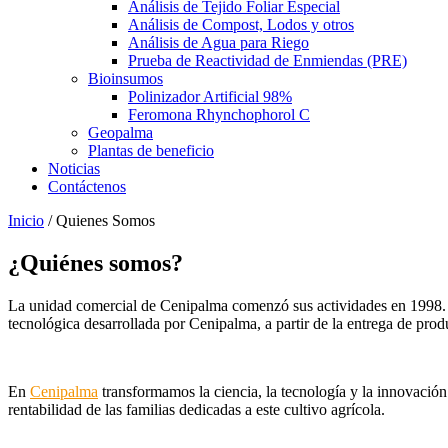
Análisis de Tejido Foliar Especial
Análisis de Compost, Lodos y otros
Análisis de Agua para Riego
Prueba de Reactividad de Enmiendas (PRE)
Bioinsumos
Polinizador Artificial 98%
Feromona Rhynchophorol C
Geopalma
Plantas de beneficio
Noticias
Contáctenos
Inicio
/
Quienes Somos
¿Quiénes somos?
La unidad comercial de Cenipalma comenzó sus actividades en 1998. P
tecnológica desarrollada por Cenipalma, a partir de la entrega de prod
En
Cenipalma
transformamos la ciencia, la tecnología y la innovación
rentabilidad de las familias dedicadas a este cultivo agrícola.