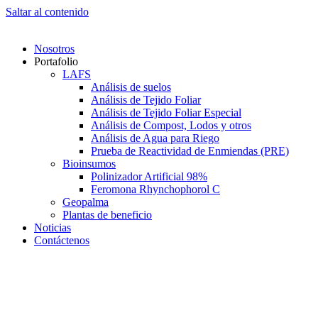
Saltar al contenido
Nosotros
Portafolio
LAFS
Análisis de suelos
Análisis de Tejido Foliar
Análisis de Tejido Foliar Especial
Análisis de Compost, Lodos y otros
Análisis de Agua para Riego
Prueba de Reactividad de Enmiendas (PRE)
Bioinsumos
Polinizador Artificial 98%
Feromona Rhynchophorol C
Geopalma
Plantas de beneficio
Noticias
Contáctenos