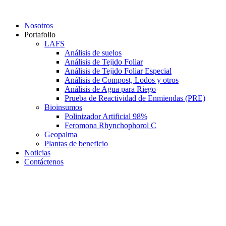
Saltar
al
Nosotros
contenido
Portafolio
LAFS
Análisis de suelos
Análisis de Tejido Foliar
Análisis de Tejido Foliar Especial
Análisis de Compost, Lodos y otros
Análisis de Agua para Riego
Prueba de Reactividad de Enmiendas (PRE)
Bioinsumos
Polinizador Artificial 98%
Feromona Rhynchophorol C
Geopalma
Plantas de beneficio
Noticias
Contáctenos