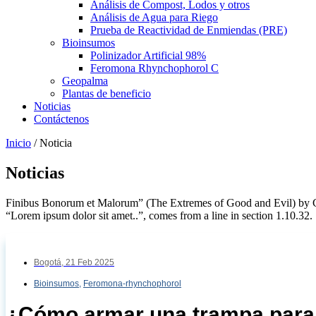
Análisis de Compost, Lodos y otros
Análisis de Agua para Riego
Prueba de Reactividad de Enmiendas (PRE)
Bioinsumos
Polinizador Artificial 98%
Feromona Rhynchophorol C
Geopalma
Plantas de beneficio
Noticias
Contáctenos
Inicio
/
Noticia
Noticias
Finibus Bonorum et Malorum” (The Extremes of Good and Evil) by Cicer
“Lorem ipsum dolor sit amet..”, comes from a line in section 1.10.32.
Bogotá,
21 Feb 2025
Bioinsumos
,
Feromona-rhynchophorol
¿Cómo armar una trampa para e