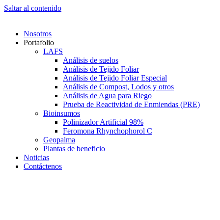
Saltar al contenido
Nosotros
Portafolio
LAFS
Análisis de suelos
Análisis de Tejido Foliar
Análisis de Tejido Foliar Especial
Análisis de Compost, Lodos y otros
Análisis de Agua para Riego
Prueba de Reactividad de Enmiendas (PRE)
Bioinsumos
Polinizador Artificial 98%
Feromona Rhynchophorol C
Geopalma
Plantas de beneficio
Noticias
Contáctenos