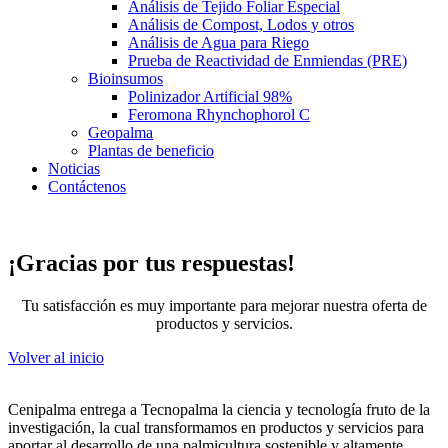
Análisis de Tejido Foliar Especial
Análisis de Compost, Lodos y otros
Análisis de Agua para Riego
Prueba de Reactividad de Enmiendas (PRE)
Bioinsumos
Polinizador Artificial 98%
Feromona Rhynchophorol C
Geopalma
Plantas de beneficio
Noticias
Contáctenos
¡Gracias por tus respuestas!
Tu satisfacción es muy importante para mejorar nuestra oferta de
productos y servicios.
Volver al inicio
Cenipalma entrega a Tecnopalma la ciencia y tecnología fruto de la
investigación, la cual transformamos en productos y servicios para
aportar al desarrollo de una palmicultura sostenible y altamente