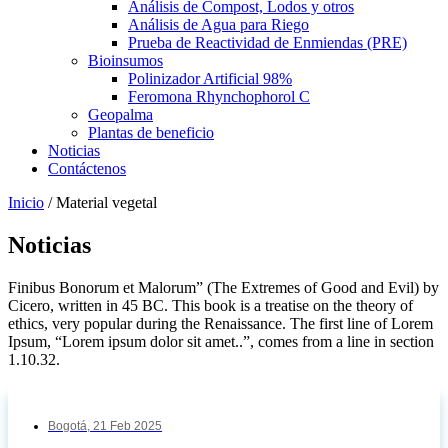
Análisis de Compost, Lodos y otros
Análisis de Agua para Riego
Prueba de Reactividad de Enmiendas (PRE)
Bioinsumos
Polinizador Artificial 98%
Feromona Rhynchophorol C
Geopalma
Plantas de beneficio
Noticias
Contáctenos
Inicio
/
Material vegetal
Noticias
Finibus Bonorum et Malorum” (The Extremes of Good and Evil) by
Cicero, written in 45 BC. This book is a treatise on the theory of
ethics, very popular during the Renaissance. The first line of Lorem
Ipsum, “Lorem ipsum dolor sit amet..”, comes from a line in section
1.10.32.
Bogotá,
21 Feb 2025