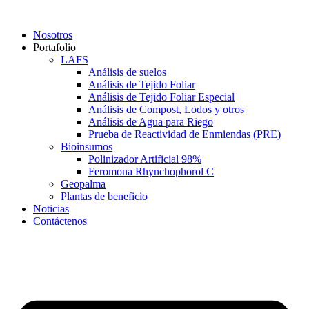
Saltar
al
Nosotros
contenido
Portafolio
LAFS
Análisis de suelos
Análisis de Tejido Foliar
Análisis de Tejido Foliar Especial
Análisis de Compost, Lodos y otros
Análisis de Agua para Riego
Prueba de Reactividad de Enmiendas (PRE)
Bioinsumos
Polinizador Artificial 98%
Feromona Rhynchophorol C
Geopalma
Plantas de beneficio
Noticias
Contáctenos