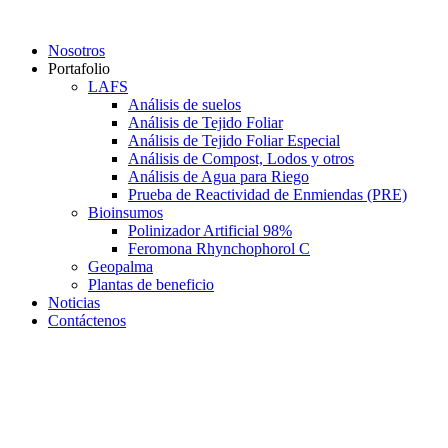
Saltar
al
Nosotros
contenido
Portafolio
LAFS
Análisis de suelos
Análisis de Tejido Foliar
Análisis de Tejido Foliar Especial
Análisis de Compost, Lodos y otros
Análisis de Agua para Riego
Prueba de Reactividad de Enmiendas (PRE)
Bioinsumos
Polinizador Artificial 98%
Feromona Rhynchophorol C
Geopalma
Plantas de beneficio
Noticias
Contáctenos