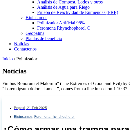
Análisis de Compost, Lodos y otros
Análisis de Agua para Riego
Prueba de Reactividad de Enmiendas (PRE)
Bioinsumos
Polinizador Artificial 98%
Feromona Rhynchophorol C
Geopalma
Plantas de beneficio
Noticias
Contáctenos
Inicio
/
Polinizador
Noticias
Finibus Bonorum et Malorum” (The Extremes of Good and Evil) by Cicer
“Lorem ipsum dolor sit amet..”, comes from a line in section 1.10.32.
Bogotá,
21 Feb 2025
Bioinsumos
,
Feromona-rhynchophorol
¿Cómo armar una trampa para e