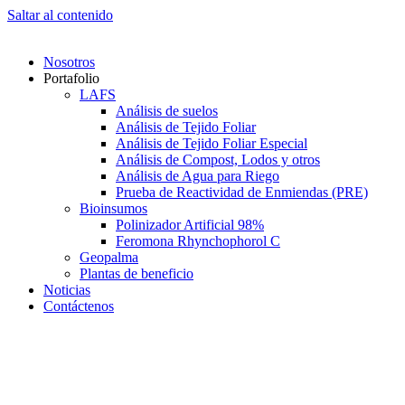
Saltar al contenido
Nosotros
Portafolio
LAFS
Análisis de suelos
Análisis de Tejido Foliar
Análisis de Tejido Foliar Especial
Análisis de Compost, Lodos y otros
Análisis de Agua para Riego
Prueba de Reactividad de Enmiendas (PRE)
Bioinsumos
Polinizador Artificial 98%
Feromona Rhynchophorol C
Geopalma
Plantas de beneficio
Noticias
Contáctenos