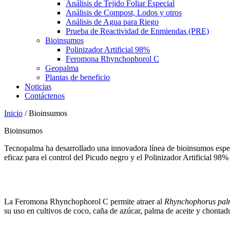
Análisis de Tejido Foliar Especial
Análisis de Compost, Lodos y otros
Análisis de Agua para Riego
Prueba de Reactividad de Enmiendas (PRE)
Bioinsumos
Polinizador Artificial 98%
Feromona Rhynchophorol C
Geopalma
Plantas de beneficio
Noticias
Contáctenos
Inicio
/
Bioinsumos
Bioinsumos
Tecnopalma ha desarrollado una innovadora línea de bioinsumos espec
eficaz para el control del Picudo negro y el Polinizador Artificial 98
La Feromona Rhynchophorol C permite atraer al
Rhynchophorus pa
su uso en cultivos de coco, caña de azúcar, palma de aceite y chontad