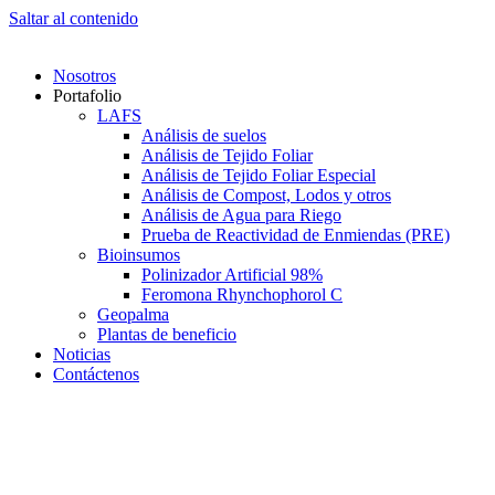
Saltar al contenido
Nosotros
Portafolio
LAFS
Análisis de suelos
Análisis de Tejido Foliar
Análisis de Tejido Foliar Especial
Análisis de Compost, Lodos y otros
Análisis de Agua para Riego
Prueba de Reactividad de Enmiendas (PRE)
Bioinsumos
Polinizador Artificial 98%
Feromona Rhynchophorol C
Geopalma
Plantas de beneficio
Noticias
Contáctenos