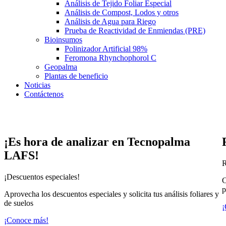
Análisis de Tejido Foliar Especial
Análisis de Compost, Lodos y otros
Análisis de Agua para Riego
Prueba de Reactividad de Enmiendas (PRE)
Bioinsumos
Polinizador Artificial 98%
Feromona Rhynchophorol C
Geopalma
Plantas de beneficio
Noticias
Contáctenos
¡Es hora de analizar en Tecnopalma
LAFS!
R
¡Descuentos especiales!
C
p
Aprovecha los descuentos especiales y solicita tus análisis foliares y
de suelos
¡
¡Conoce más!